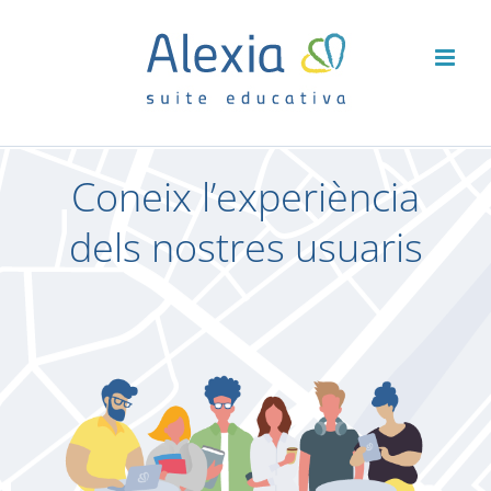
Skip
to
content
Coneix l’experiència
dels nostres usuaris