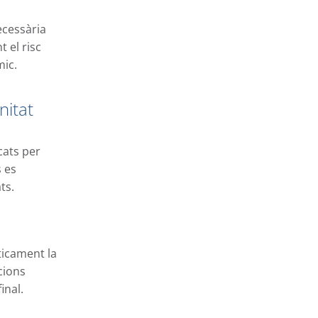
ecessària
 el risc
mic.
nitat
cats per
 es
ts.
ticament la
cions
inal.