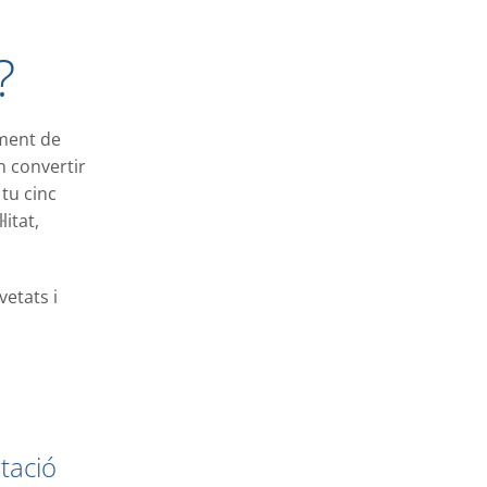
?
ament de
n convertir
tu cinc
itat,
vetats i
tació