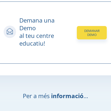
Demana una
Demo
DEMANAR
al teu centre
DEMO
educatiu!
Per a més
informació
…