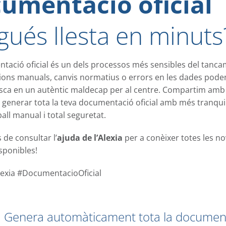
umentació oficial
igués llesta en minuts
tació oficial és un dels processos més sensibles del tanc
sions manuals, canvis normatius o errors en les dades pode
sca en un autèntic maldecap per al centre. Compartim amb 
 generar tota la teva documentació oficial amb més tranquil·l
all manual i total seguretat.
s de consultar l’
ajuda de l’Alexia
per a conèixer totes les no
sponibles!
exia #DocumentacioOficial
Genera automàticament tota la documen