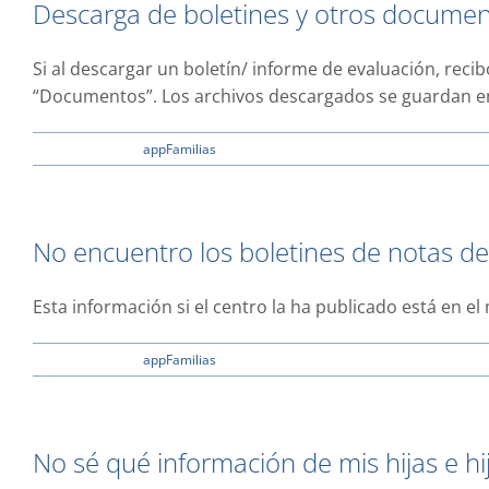
Descarga de boletines y otros docume
de
entrevistas
/
Si al descargar un boletín/ informe de evaluación, reci
tutorías
“Documentos”. Los archivos descargados se guardan e
y
me
aparece
en
30 enero, 2023
|
appFamilias
|
Comentarios desactivados
un
Descarga
mensaje
de
indicando
boletines
que
y
“No
No encuentro los boletines de notas de 
otros
se
documentos
han
Esta información si el centro la ha publicado está en e
encontrado
horarios
posibles”
en
29 enero, 2023
|
appFamilias
|
Comentarios desactivados
No
encuentro
los
boletines
No sé qué información de mis hijas e hi
de
notas