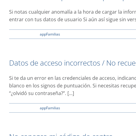
Si notas cualquier anomalía a la hora de cargar la inf
entrar con tus datos de usuario Si aún así sigue sin vers
en
26 enero, 2023
|
appFamilias
|
Comentarios desactivados
Al
acceder
a
la
Datos de acceso incorrectos / No recu
aplicación
se
queda
Si te da un error en las credenciales de acceso, indic
pensando
blanco en los signos de puntuación. Si necesitas recupe
y
no
“¿olvidó su contraseña?”. [...]
llego
a
en
25 enero, 2023
|
appFamilias
|
Comentarios desactivados
poder
Datos
entrar
de
acceso
incorrectos