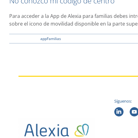
No conozco mi código de centro
/
No
recuerdo
Para acceder a la App de Alexia para familias debes in
mi
sobre el icono de movilidad disponible en la parte super
contraseña
en
24 enero, 2023
|
appFamilias
|
Comentarios desactivados
No
conozco
mi
código
de
centro
Síguenos: