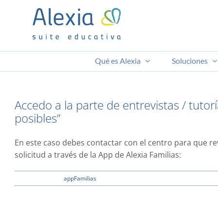
Saltar
al
contenido
Qué es Alexia
Soluciones
Accedo a la parte de entrevistas / tut
posibles”
En este caso debes contactar con el centro para que rev
solicitud a través de la App de Alexia Familias:
en
31 enero, 2023
|
appFamilias
|
Comentarios desactivados
Accedo
a
la
parte