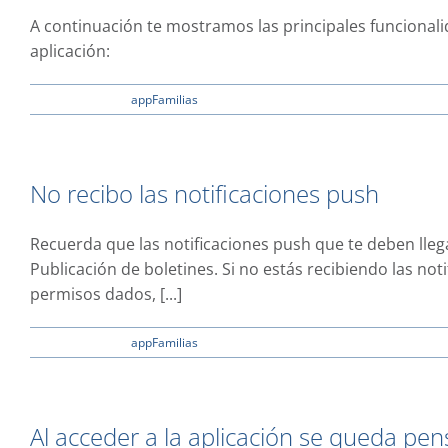
de
A continuación te mostramos las principales funcionali
mis
aplicación:
hijas/
hijos
en
28 enero, 2023
|
appFamilias
|
Comentarios desactivados
No
sé
qué
información
No recibo las notificaciones push
de
mis
hijas
Recuerda que las notificaciones push que te deben lleg
e
Publicación de boletines. Si no estás recibiendo las noti
hijos
puedo
permisos dados, [...]
ver
desde
en
27 enero, 2023
|
appFamilias
|
Comentarios desactivados
la
No
App
recibo
de
las
Alexia
notificaciones
familias
Al acceder a la aplicación se queda pen
push