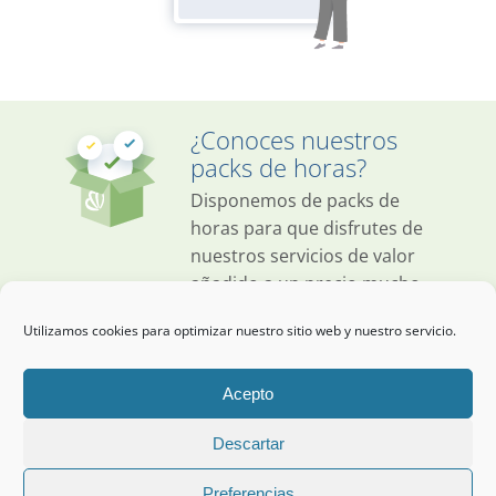
¿Conoces nuestros
packs de horas?
Disponemos de packs de
horas para que disfrutes de
nuestros servicios de valor
añadido a un precio mucho
más económico. Escríbenos a
Utilizamos cookies para optimizar nuestro sitio web y nuestro servicio.
formacion.gestion@educaria.com
para contratar tu pack.
Acepto
Descartar
Aviso legal
|
Protección de datos
|
Política de cookies
|
Política de
calidad
Preferencias