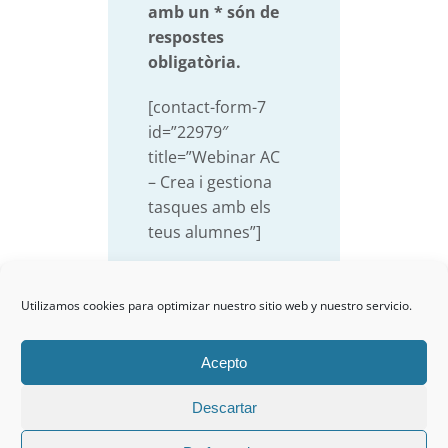
amb un * són de
respostes
obligatòria.
[contact-form-7
id=”22979″
title=”Webinar AC
– Crea i gestiona
tasques amb els
teus alumnes”]
Utilizamos cookies para optimizar nuestro sitio web y nuestro servicio.
Acepto
Descartar
Aviso legal
|
Protección de datos
|
Política de cookies
|
Política de
calidad