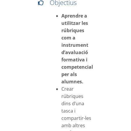
Objectius
Aprendre a
utilitzar les
rúbriques
com a
instrument
d’avaluació
formativa i
competencial
per als
alumnes.
Crear
rúbriques
dins d’una
tasca i
compartir-les
amb altres