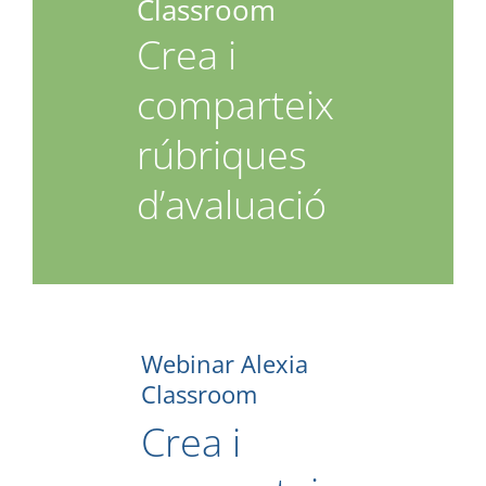
Classroom
Crea i
comparteix
rúbriques
d’avaluació
Webinar Alexia
Classroom
Crea i