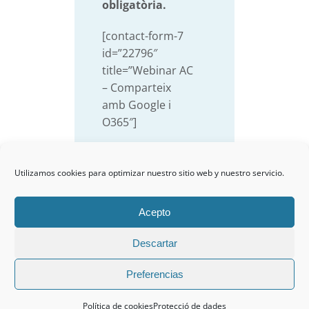
obligatòria.
[contact-form-7
id=”22796″
title=”Webinar AC
– Comparteix
amb Google i
O365″]
Utilizamos cookies para optimizar nuestro sitio web y nuestro servicio.
Acepto
Descartar
Aviso legal
|
Protección de datos
|
Política de cookies
|
Política de
calidad
Preferencias
© Copyright 2022 Educaria Euro S.L.U. | Todos los derechos reservados
Política de cookies
Protecció de dades