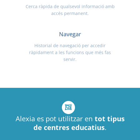
Cerca ràpida de qualsevol informació amb
accés permanent.
Navegar
Historial de navegació per accedir
ràpidament a les funcions que més fas
servir.
Alexia es pot utilitzar en
tot tipus
de centres educatius
.