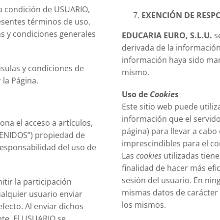
 la condición de USUARIO,
EXENCIÓN DE RESP
esentes términos de uso,
as y condiciones generales
EDUCARIA EURO, S.L.U.
se
derivada de la informació
información haya sido man
usulas y condiciones de
mismo.
 la Página.
Uso de
Cookies
Este sitio web puede utili
información que el servido
na el acceso a artículos,
página) para llevar a cab
TENIDOS”) propiedad de
imprescindibles para el cor
esponsabilidad del uso de
Las
cookies
utilizadas tien
finalidad de hacer más efi
sesión del usuario. En nin
tir la participación
mismas datos de carácter p
alquier usuario enviar
los mismos.
efecto. Al enviar dichos
nte, El USUARIO se