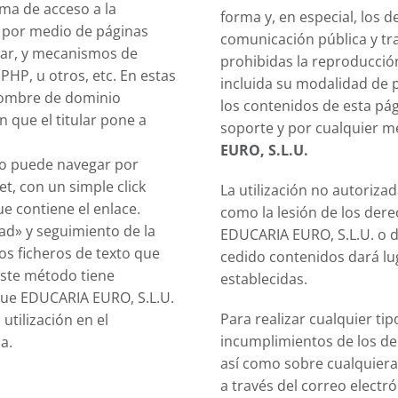
ema de acceso a la
forma y, en especial, los 
a por medio de páginas
comunicación pública y t
lar, y mecanismos de
prohibidas la reproducción
PHP, u otros, etc. En estas
incluida su modalidad de p
nombre de dominio
los contenidos de esta pág
n que el titular pone a
soporte y por cualquier me
EURO, S.L.U.
rio puede navegar por
et, con un simple click
La utilización no autoriza
ue contiene el enlace.
como la lesión de los dere
dad» y seguimiento de la
EDUCARIA EURO, S.L.U. o d
os ficheros de texto que
cedido contenidos dará lu
Este método tiene
establecidas.
 que EDUCARIA EURO, S.L.U.
Para realizar cualquier ti
utilización en el
incumplimientos de los der
a.
así como sobre cualquiera 
a través del correo elect