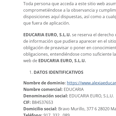
Toda persona que acceda a este sitio web asum
comprometiéndose a la observancia y cumplimi
disposiciones aquí dispuestas, así como a cualq
que fuera de aplicación.
EDUCARIA EURO, S.L.U.
se reserva el derecho 
de información que pudiera aparecer en el sitio
obligación de preavisar o poner en conocimient
obligaciones, entendiéndose como suficiente la 
web de
EDUCARIA EURO, S.L.U.
DATOS IDENTIFICATIVOS
Nombre de dominio:
https://www.alexiaeduca
Nombre comercial:
EDUCARIA
Denominación social:
EDUCARIA EURO, S.L.U.
CIF:
B84537653
Domicilio social:
Bravo Murillo, 377 6 28020 M
Teléfono:
917 332 089