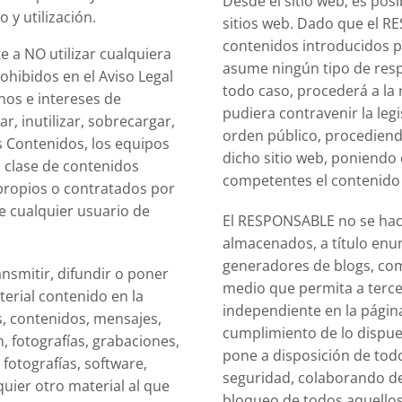
Desde el sitio web, es posi
 y utilización.
sitios web. Dado que el 
contenidos introducidos po
e a NO utilizar cualquiera
asume ningún tipo de resp
rohibidos en el Aviso Legal
todo caso, procederá a la
chos e intereses de
pudiera contravenir la legi
, inutilizar, sobrecargar,
orden público, procediendo
os Contenidos, los equipos
dicho sitio web, poniendo
 clase de contenidos
competentes el contenido 
propios o contratados por
de cualquier usuario de
El RESPONSABLE no se hac
almacenados, a título enunc
generadores de blogs, com
nsmitir, difundir o poner
medio que permita a terce
terial contenido en la
independiente en la pági
s, contenidos, mensajes,
cumplimiento de lo dispuest
, fotografías, grabaciones,
pone a disposición de todo
 fotografías, software,
seguridad, colaborando de 
quier otro material al que
bloqueo de todos aquellos