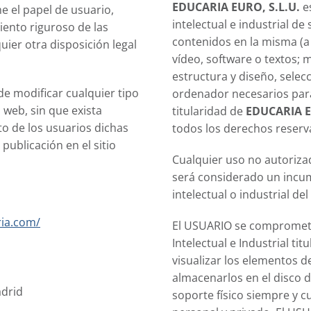
EDUCARIA EURO, S.L.U.
es
e el papel de usuario,
intelectual e industrial d
ento riguroso de las
contenidos en la misma (a 
uier otra disposición legal
vídeo, software o textos; 
estructura y diseño, sele
de modificar cualquier tipo
ordenador necesarios para
 web, sin que exista
titularidad de
EDUCARIA E
o de los usuarios dichas
todos los derechos reserv
publicación en el sitio
Cualquier uso no autoriz
será considerado un incu
intelectual o industrial del
ria.com/
El USUARIO se compromete
Intelectual e Industrial tit
visualizar los elementos de
almacenarlos en el disco 
adrid
soporte físico siempre y c