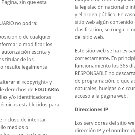
 Página, sin que esta
la legislación nacional o i
y el orden público. En cas
sitio web algún contenido 
SUARIO no podrá:
clasificación, se ruega lo
posición o de cualquier
del sitio web.
formar o modificar los
Este sitio web se ha revi
autorización escrita y
correctamente. En principi
es titular de los
funcionamiento los 365 día
lo resulte legalmente
RESPONSABLE no descarta l
de programación, o que ac
lterar el «copyright» y
naturales, huelgas o circ
 de derechos de
EDUCARIA
acceso a la página web.
llas y/o identificadoras
 técnicos establecidos para
Direcciones IP
 incluso de intentar
Los servidores del sitio 
llo medios o
dirección IP y el nombre d
n los casos, se hayan