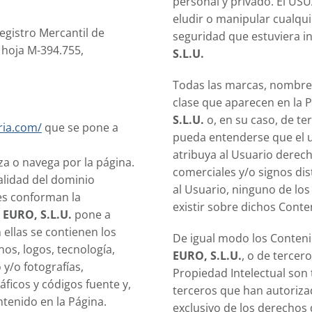
personal y privado. El USU
eludir o manipular cualqui
egistro Mercantil de
seguridad que estuviera i
, hoja M-394.755,
S.L.U.
Todas las marcas, nombres
clase que aparecen en la 
S.L.U.
o, en su caso, de te
ria.com/
que se pone a
pueda entenderse que el u
atribuya al Usuario derec
liza o navega por la página.
comerciales y/o signos dis
alidad del dominio
al Usuario, ninguno de lo
les conforman la
existir sobre dichos Conte
EURO, S.L.U.
pone a
 ellas se contienen los
De igual modo los Conteni
nos, logos, tecnología,
EURO, S.L.U.
, o de tercer
 y/o fotografías,
Propiedad Intelectual son 
áficos y códigos fuente y,
terceros que han autorizad
ntenido en la Página.
exclusivo de los derechos