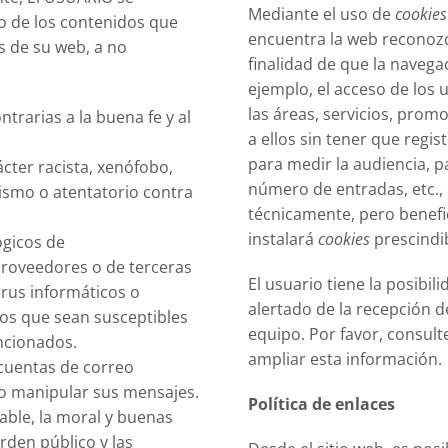
Mediante el uso de
cookies
 de los contenidos que
encuentra la web reconozca
s de su web, a no
finalidad de que la navega
ejemplo, el acceso de los
las áreas, servicios, pro
ontrarias a la buena fe y al
a ellos sin tener que regis
para medir la audiencia, p
cter racista, xenófobo,
número de entradas, etc.,
rismo o atentatorio contra
técnicamente, pero benefic
instalará
cookies
prescindib
ógicos de
proveedores o de terceras
El usuario tiene la posibi
irus informáticos o
alertado de la recepción 
cos que sean susceptibles
equipo. Por favor, consult
ncionados.
ampliar esta información.
s cuentas de correo
 o manipular sus mensajes.
Política de enlaces
icable, la moral y buenas
den público y las